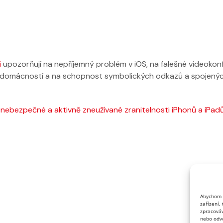
i
upozorňují na nepříjemný problém v iOS, na falešné videokonfe
 domácností a na schopnost symbolických odkazů a spojenýc
nebezpečné a aktivně zneužívané zranitelnosti iPhonů a iPad
Abychom p
zařízení,
zpracováv
nebo odvo