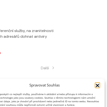
renční služby, na zranitelnosti
h adresářů dohnat antiviry
ů
Další
Spravovat Souhlas
oskytli co nejlepší služby, používáme k ukládání a/nebo přístupu k informacím o
 technologie jako jsou soubory cookies. Souhlas s těmito technologiemi nám umožní
at údaje, jako je chování při procházení nebo jedinečná ID na tomto webu. Nesouhlas
lání souhlasu může nepříznivě ovlivnit určité vlastnosti a funkce.