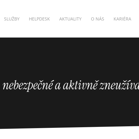
SLUŽBY
HELPDESK
AKTUALITY
O NÁS
KARIÉRA
: nebezpečné a aktivně zneužív