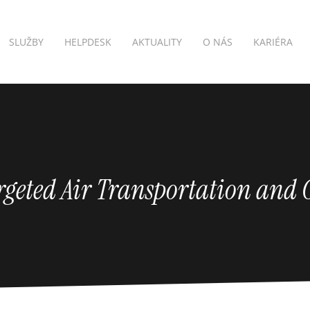
SLUŽBY
HELPDESK
AKTUALITY
O NÁS
KARIÉRA
rgeted Air Transportation and